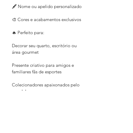
🖋️ Nome ou apelido personalizado
🎨 Cores e acabamentos exclusivos
🔥 Perfeito para:
Decorar seu quarto, escritório ou 
área gourmet
Presente criativo para amigos e 
familiares fãs de esportes
Colecionadores apaixonados pelo 
seu clube
✅ Produzido com impressão 3D de 
alta qualidade
✅ Material resistente e durável
✅ Design único e exclusivo