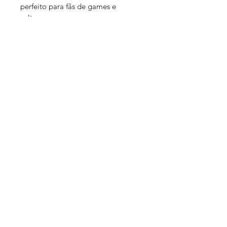
perfeito para fãs de games e 
cultura pop
✅ Opção em cores sólidas ou 
pintado à mão para colecionadores
📏 Medidas aproximadas: 18 cm de 
altura x 12 cm de largura x 14 cm 
de profundidade
⚖️ Peso médio: 250 g a 300 g
Participar