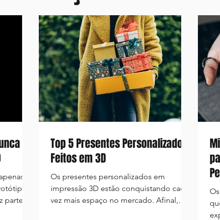
nunca
Top 5 Presentes Personalizados
Mi
D
Feitos em 3D
pa
Pe
 apenas
Os presentes personalizados em
rotótipos
impressão 3D estão conquistando cada
Os 
az parte
vez mais espaço no mercado. Afinal,
qu
,
quem não gosta de receber algo...
ex