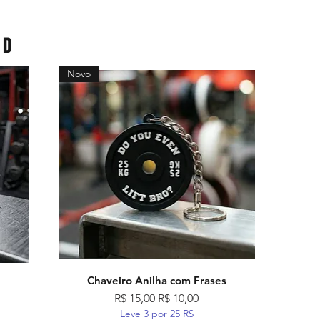
3D
Novo
Chaveiro Anilha com Frases
Visualização rápida
mocional
Preço normal
Preço promocional
R$ 15,00
R$ 10,00
Leve 3 por 25 R$