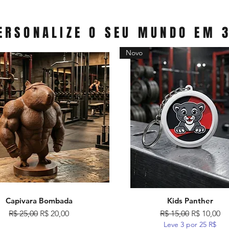
ERSONALIZE O SEU MUNDO EM 
Novo
Capivara Bombada
Kids Panther
Visualização rápida
Visualização rápida
Preço normal
Preço promocional
Preço normal
Preço pro
R$ 25,00
R$ 20,00
R$ 15,00
R$ 10,00
Leve 3 por 25 R$