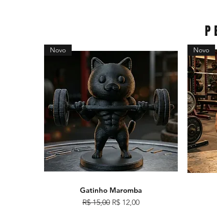
P
Novo
Novo
Gatinho Maromba
Visualização rápida
Preço normal
Preço promocional
R$ 15,00
R$ 12,00